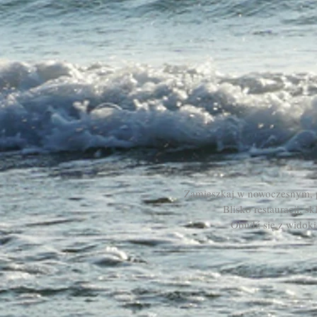
Zamieszkaj w nowoczesnym, 
Blisko restauracji, s
Obudź się z widoki