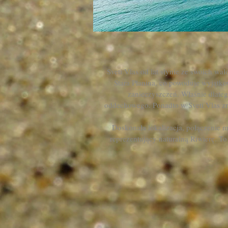
Sveti Vlas od lat słynie ze swoich w
Stara Płanina, co powoduje wyjątko
zanieczyszczeń. Właśnie dlate
oddechowego. Ponadto w Sveti Vlas zna
Doskonała lokalizacja, połączenie mo
reprezentujący naturalną Riwierę. To