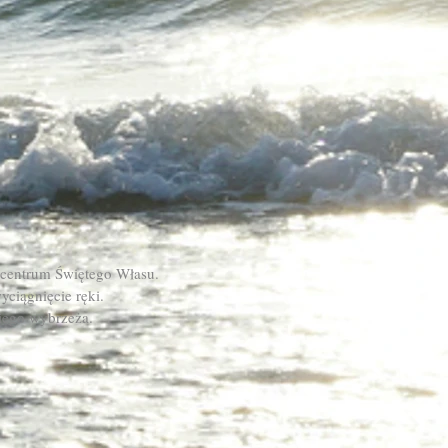
centrum Świętego Własu.
yciągnięcie ręki.
kiego wybrzeża.