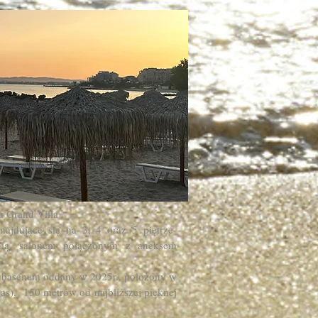
u Grand Villa
ajdujące się na 3, 4 oraz 5 piętrze-
nią, salonem połączonym z aneksem
 basenem oddany w 2025r., położony w
as), 150 metrów od najbliższej pięknej