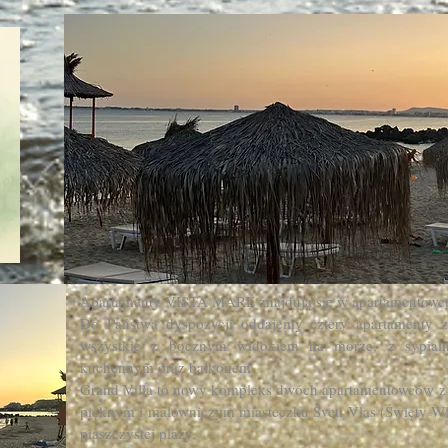
Apartamenty VISTA MARE znajdują się w apartamentowc
​Do Państwa dyspozycji oddajemy cztery apartamenty zn
wszystkie z bocznym widokiem na morze, z sypial
kuchennym oraz balkonem.
​Grand Villa to nowy kompleks dwóch apartamentowców z
pięknym i malowniczym miasteczku Sveti Vlas (Święty Wł
piaszczystej plaży.