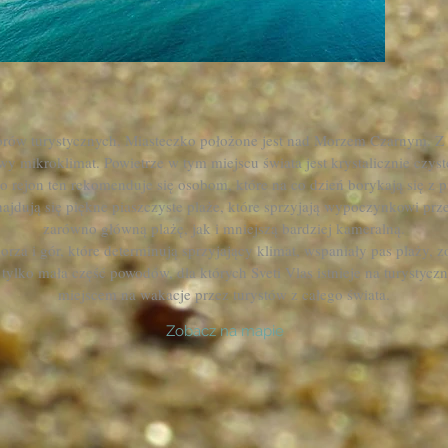
alorów turystycznych. Miasteczko położone jest nad Morzem Czarnym. Z d
wy mikroklimat. Powietrze w tym miejscu świata jest krystalicznie czys
go rejon ten rekomenduje się osobom, które na co dzień borykają się z
jdują się piękne piaszczyste plaże, które sprzyjają wypoczynkowi prze
zarówno główną plażę, jak i mniejszą bardziej kameralną.
rza i gór, które determinują sprzyjający klimat, wspaniały pas plaży, 
 tylko mała część powodów, dla których Sveti Vlas istnieje na turystyczn
miejscem na wakacje przez turystów z całego świata.
Zobacz na mapie