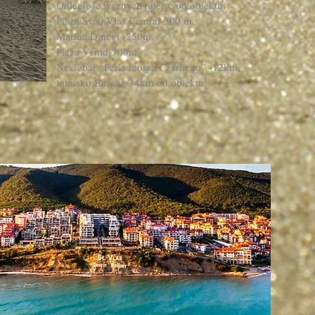
​Odległość ważnych miejsc od obiektu:
Plaża Sveti Vlas Central-300 m,
Marina Dinevi -250m,
Plaża Venid-700m,
Nessebar „Perla morza Czarnego” -12km,
lotnisko Burgas-34km od obiektu.