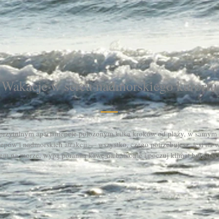
Wakacje w sercu nadmorskiego kurortu
przytulnym apartamencie położonym kilka kroków od plaży, w samym 
klepów i nadmorskich atrakcji — wszystko, czego potrzebujesz, jest na w
em na morze, wypij poranną kawę na balkonie i poczuj klimat bułgars