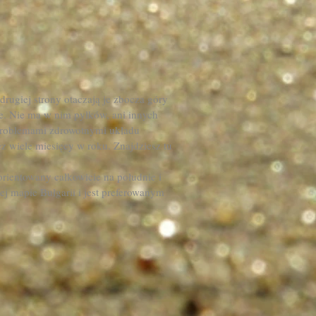
rugiej strony otaczają je zbocza góry
te. Nie ma w nim pyłków, ani innych
 problemami zdrowotnymi układu
z wiele miesięcy w roku. Znajdziesz tu
zorientowany całkowicie na południe i
ej mapie Bułgarii i jest preferowanym